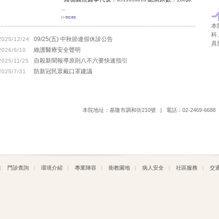
...
本
科
09/25(五) 中秋節連假休診公告
2025/12/24
具
維護醫療安全聲明
2026/6/10
自殺新聞報導原則八不六要快速指引
2025/11/25
防新冠民眾戴口罩建議
2025/7/31
本院地址：基隆市調和街210號 | 電話：02-2469-6688 |
|
門診查詢
|
環境介紹
|
專業陣容
|
衛教園地
|
病人安全
|
社區服務
|
交